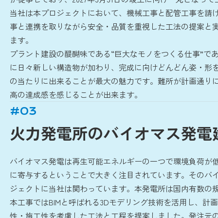
当社は本プロジェクトにおいて、機械工事と配管工事を請
事と連携を取りながら安全・品質を重視した工法の提案と
ます。
プラント建設の醍醐味である“巨大なモノをつくる仕事”で
に日々新しい構造物が加わり、完成に向けどんどん姿・形
の当たりに出来ることが最大の魅力です。難所が計画通り
高の達成感を感じることが出来ます。
#03
火力発電所のバイオマス発電
バイオマス発電は再生可能エネルギーの一つで環境負荷が
に寄与するということで大きく注目されています。そのバ
ジェクトに当社は関わっています。本発電所は国内有数の
本工事ではBIMと呼ばれる3Dモデリング技術を活用し、計
性・施工性を考慮した工法と工程を提案しました。発注元