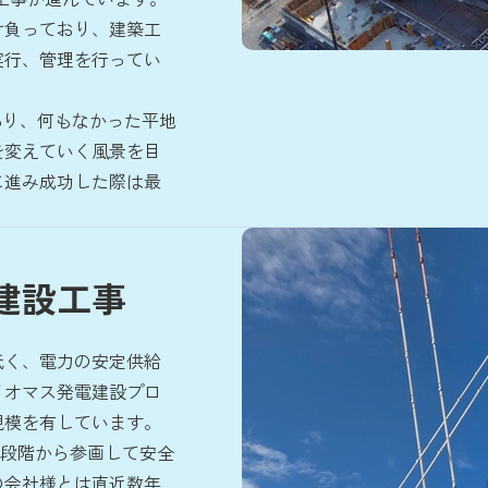
け負っており、建築工
実行、管理を行ってい
あり、何もなかった平地
を変えていく風景を目
に進み成功した際は最
建設工事
低く、電力の安定供給
イオマス発電建設プロ
規模を有しています。
画段階から参画して安全
の会社様とは直近数年