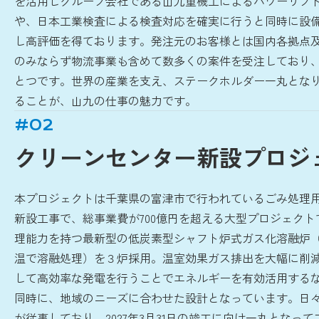
を活用しグループ会社である山九重機工によるパワーリフ
や、日本工業検査による検査対応を確実に行うと同時に設
し高評価を得ております。発注元のお客様とは国内各拠点
のみならず物流事業も含めて数多くの案件を受注しており
とつです。世界の産業を支え、ステークホルダー一丸とな
ることが、山九の仕事の魅力です。
#02
クリーンセンター新設プロジ
本プロジェクトは千葉県の富津市で行われているごみ処理
新設工事で、総事業費が700億円を超える大型プロジェクトで
理能力を持つ最新型の低炭素型シャフト炉式ガス化溶融炉（廃
温で溶融処理）を３炉採用。温室効果ガス排出を大幅に削
して高効率な発電を行うことでエネルギーを有効活用する
同時に、地域のニーズに合わせた設計となっています。日々
が従事しており、2027年3月31日の竣工に向け一丸となっ