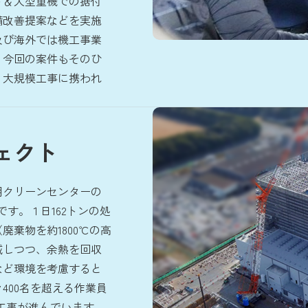
ト＆大型重機での据付
備改善提案などを実施
及び海外では機工事業
、今回の案件もそのひ
り大規模工事に携われ
ェクト
用クリーンセンターの
す。１日162トンの処
棄物を約1800℃の高
減しつつ、余熱を回収
など環境を考慮すると
400名を超える作業員
て工事が進んでいます。