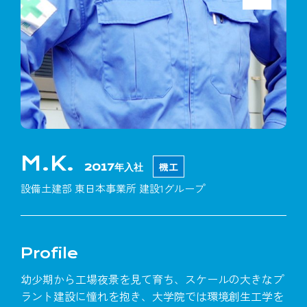
M.K.
機工
2017年入社
設備土建部 東日本事業所 建設1グループ
Profile
幼少期から工場夜景を見て育ち、スケールの大きなプ
ラント建設に憧れを抱き、大学院では環境創生工学を