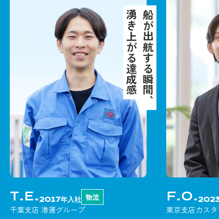
湧き上がる達成感
船が出航する瞬間、
T.E.
F.O.
物流
2017年入社
202
千葉支店 港運グループ
東京支店カスタ