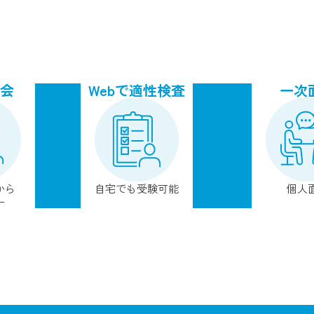
会
Webで適性検査
一次
から
自宅でも受験可能
個人
ー