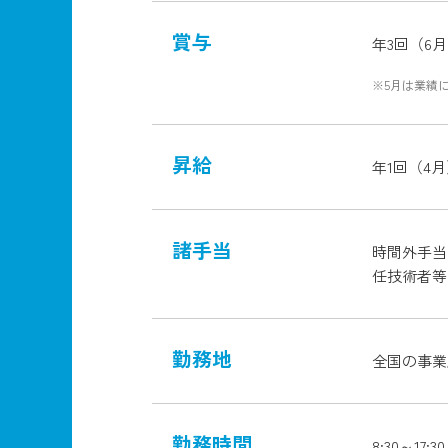
賞与
年3回（6月
※5月は業績
昇給
年1回（4
諸手当
時間外手当
任技術者等
勤務地
全国の事業
勤務時間
8:30～1