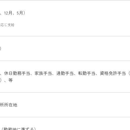
、12月、5月）
に応じ支給
月）
、休日勤務手当、家族手当、通勤手当、転勤手当、資格免許手当
）、等
所所在地
7:30（勤務地に準ずる）