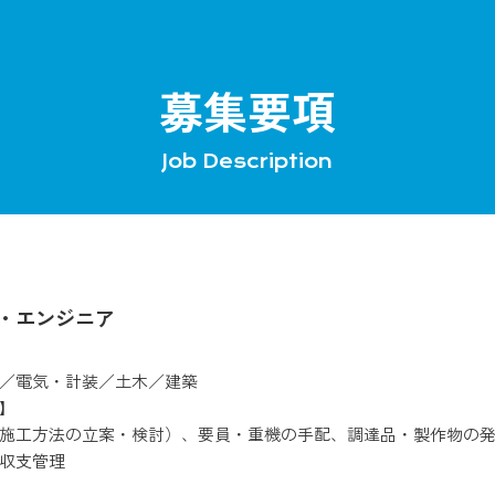
募集要項
Job Description
・エンジニア
／電気・計装／土木／建築
】
施工方法の立案・検討）、要員・重機の手配、調達品・製作物の
収支管理