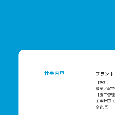
仕事内容
プラント
【設計】
機械／配管
【施工管理
工事計画（
全管理）、