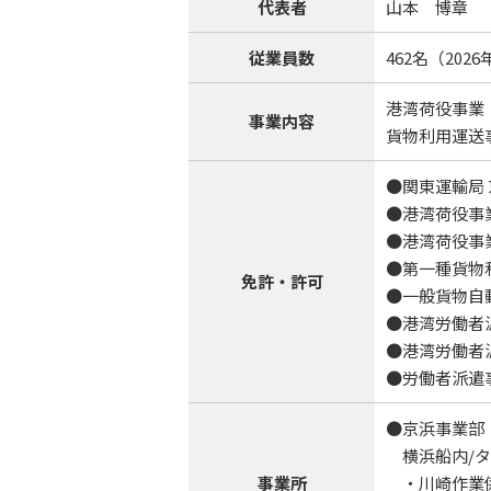
代表者
山本 博章
従業員数
462名（20
港湾荷役事業
事業内容
貨物利用運送
●関東運輸局 
●港湾荷役事
●港湾荷役事
●第一種貨物
免許・許可
●一般貨物自
●港湾労働者派遣
●港湾労働者派遣
●労働者派遣事業
●京浜事業部
横浜船内/ター
事業所
・川崎作業係