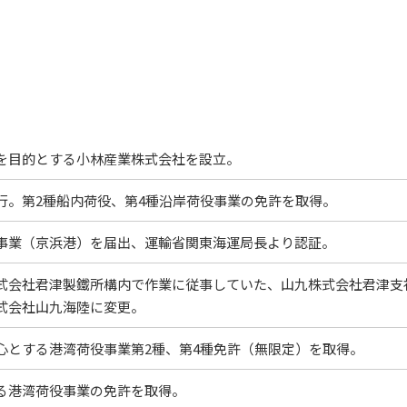
を目的とする小林産業株式会社を設立。
行。第2種船内荷役、第4種沿岸荷役事業の免許を取得。
事業（京浜港）を届出、運輸省関東海運局長より認証。
式会社君津製鐵所構内で作業に従事していた、山九株式会社君津支
式会社山九海陸に変更。
心とする港湾荷役事業第2種、第4種免許（無限定）を取得。
る港湾荷役事業の免許を取得。