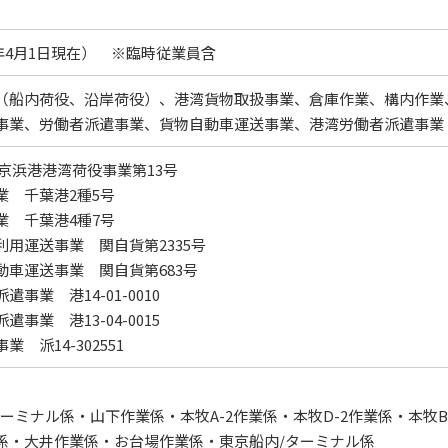
26年4月1日現在） ※臨時従業員含
（船内荷役、沿岸荷役）、港湾貨物取扱事業、倉庫作業、構内作業
事業、労働者派遣事業、貨物自動車運送事業、港湾労働者派遣事業
京浜港港湾荷役事業第13号
業 千葉港2種5号
業 千葉港4種7号
利用運送事業 関自貨第2335号
動車運送事業 関自貨第683号
事業 港14-01-0010
事業 港13-04-0015
 派14-302551
ミナル係・山下作業係・本牧A-2作業係・本牧D-2作業係・本牧B
・大井作業係・お台場作業係・東京船内/ターミナル係