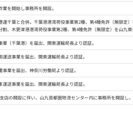
作業を開始し事務所を開設。
港運千葉と合併。千葉港港湾荷役事業第2種、第4種免許（無限定）
分割、木更津港港湾荷役事業第2種、第4種免許（無限定）を山九
事業（千葉港）を届出、関東運輸局長より認証。
用運送事業を届出、関東運輸局長より認証。
遣事業を届出、神奈川労働局より認証。
車運送事業を届出、関東運輸局長より認証。
C支店の開設に伴い、山九首都圏物流センター内に事務所を開設し