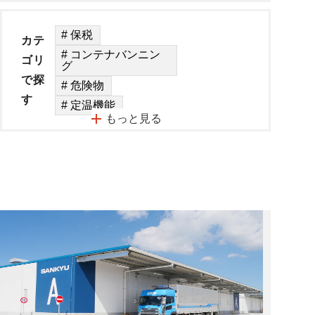
# 保税
カテ
# コンテナバンニン
ゴリ
グ
で探
# 危険物
す
# 定温機能
もっと見る